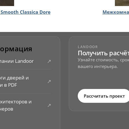
Smooth Classica Dore
Межкомнат
ормация
LANDOOR
Получить расчё
Узнайте стоимость, ср
↗
пании Landoor
вашего интерьера.
оги дверей и
↗
и в PDF
Рассчитать проект
рхитекторов и
↗
неров