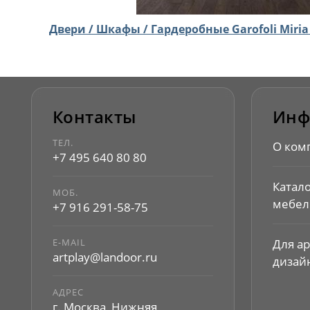
Двери / Шкафы / Гардеробные Garofoli Miria 
Контакты
Инф
ТЕЛ.
О ком
+7 495 640 80 80
Катал
МОБ.
мебел
+7 916 291-58-75
E-MAIL
Для а
artplay@landoor.ru
дизай
АДРЕС
г. Москва, Нижняя