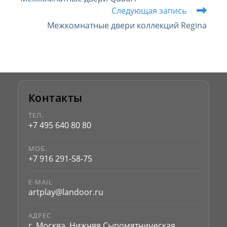
статьи
Следующая запись
Межкомнатные двери коллекций Regina
Контакты
ТЕЛ.
+7 495 640 80 80
МОБ.
+7 916 291-58-75
E-MAIL
artplay@landoor.ru
АДРЕС
г. Москва, Нижняя Сыромятническая